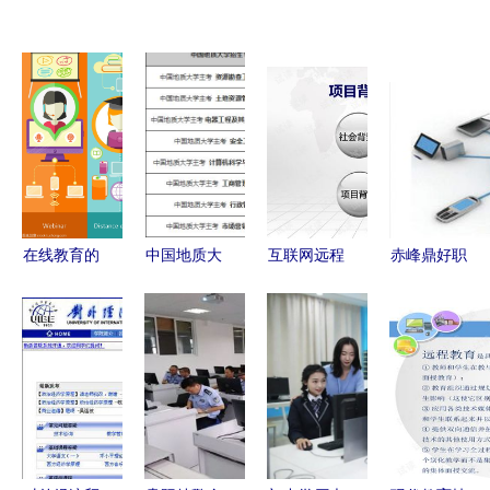
在线教育的
中国地质大
互联网远程
赤峰鼎好职
崛起 技术
学远程教育
会诊系统与
业技术学校
与学习的融
与网络技术
远程技术教
二十年深耕
合
的发展与应
育建设项目
计算机教
用
技术方案
育，解锁网
络远程技术
新未来