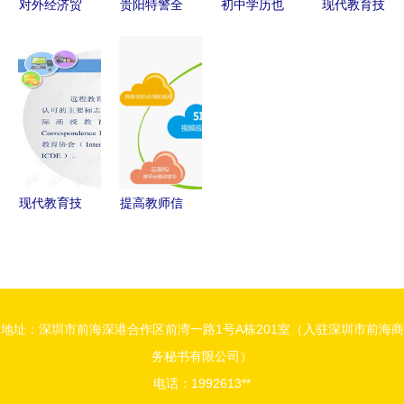
对外经济贸
贵阳特警全
初中学历也
现代教育技
易大学远程
力推进三能
能考专科
术-课件 第
教育学院
达标工作
网络远程教
7章网络远
网络学习指
网络远程技
育为你打开
程教育.ppt
南与技术解
术教育赋能
新大门
资源解析
析
强警新路径
现代教育技
提高教师信
术配套课件
息技术技
第7章 网络
能,推进教
远程教育解
育信息化
析与思考
地址：深圳市前海深港合作区前湾一路1号A栋201室（入驻深圳市前海商
务秘书有限公司）
电话：1992613**