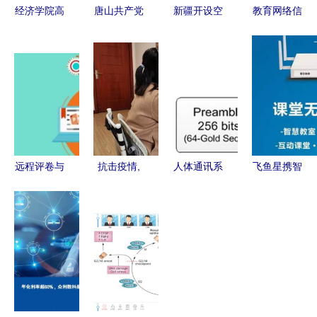
经济学院高
唐山共产党
新疆开设空
教育网络信
效开展
员网 依托
中课堂，将
息安全 以
2020年研
网络远程技
线上教学落
闭环思维与
究生网络复
术教育 赋
到实处 网
远程技术筑
试 以网络
能党员成长
络远程技术
牢防线
远程技术教
新路径
教育的创新
育护航公平
实践
与公正
远程评卷与
抗击疫情,
人体通讯系
飞鱼星携智
定制私有化
重庆教育在
统与人体区
慧课堂专用
网络阅卷系
行动│全力
域网络技术
AP亮相第
统 减轻评
保障线上教
构建远程智
71届教育装
阅人员负担
学质量,重
能医疗监控
备展，助力
的教育技术
庆医药高等
与教育新生
网络远程技
实践
专科学校频
态
术教育升级
出招