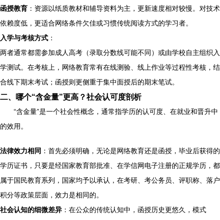
函授教育
：资源以纸质教材和辅导资料为主，更新速度相对较慢。对技术
依赖度低，更适合网络条件欠佳或习惯传统阅读方式的学习者。
入学与考核方式
：
两者通常都需参加成人高考（录取分数线可能不同）或由学校自主组织入
学测试。在考核上，网络教育常有在线测验、线上作业等过程性考核，结
合线下期末考试；函授则更侧重于集中面授后的期末笔试。
二、哪个“含金量”更高？社会认可度剖析
“含金量”是一个社会性概念，通常指学历的认可度、在就业和晋升中
的效用。
法律效力相同
：首先必须明确，无论是网络教育还是函授，毕业后获得的
学历证书，只要是经国家教育部批准、在学信网电子注册的正规学历，都
属于国民教育系列，国家均予以承认，在考研、考公务员、评职称、落户
积分等政策层面，效力是相同的。
社会认知的细微差异
：在公众的传统认知中，函授历史更悠久，模式